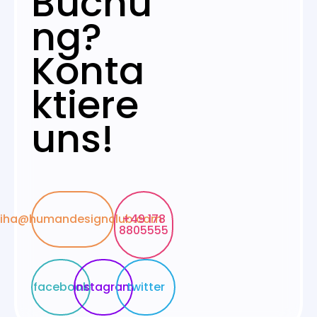
Buchu
ng?
Konta
ktiere
uns!
liha@humandesignclub.com
+49 178
8805555
facebook
instagram
twitter