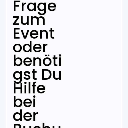
Frage
zum
Event
oder
benöti
gst Du
Hilfe
bei
der